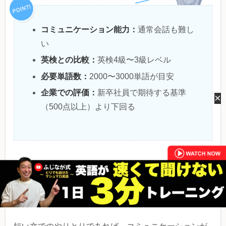
コミュニケーション能力：
通常会話も難し
い
英検との比較：
英検4級〜3級レベル
必要単語数：
2000〜3000単語が目安
企業での評価：
新卒社員で期待する基準
×
（500点以上）より下回る
TOEICスコア500点のレベルとは？