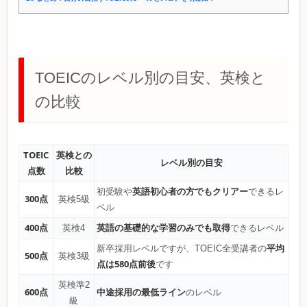
TOEICのレベル別の目安、英検と
の比較
TOEIC
英検との
レベル別の目安
点数
比較
英語初心者の方でもクリアー
初受験や
できるレ
300点
英検5級
ベル
400点
英語の基礎的な学習のみでも取得
英検4
できるレベル
平均
新卒採用レベルですが、TOEIC全受講者の
500点
英検3級
点は580点前後
です
英検準2
600点
中途採用の最低ライン
のレベル
級