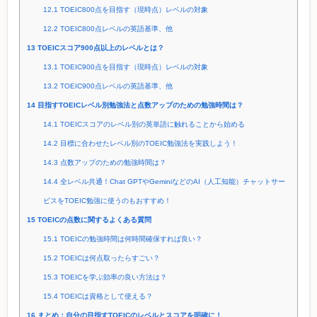
12.1
TOEIC800点を目指す（現時点）レベルの対象
12.2
TOEIC800点レベルの英語基準、他
13
TOEICスコア900点以上のレベルとは？
13.1
TOEIC900点を目指す（現時点）レベルの対象
13.2
TOEIC900点レベルの英語基準、他
14
目指すTOEICレベル別勉強法と点数アップのための勉強時間は？
14.1
TOEICスコアのレベル別の英単語に触れることから始める
14.2
目標に合わせたレベル別のTOEIC勉強法を実践しよう！
14.3
点数アップのための勉強時間は？
14.4
全レベル共通！Chat GPTやGeminiなどのAI（人工知能）チャットサー
ビスをTOEIC勉強に使うのもおすすめ！
15
TOEICの点数に関するよくある質問
15.1
TOEICの勉強時間は何時間確保すれば良い？
15.2
TOEICは何点取ったらすごい？
15.3
TOEICを学ぶ効率の良い方法は？
15.4
TOEICは資格として使える？
16
まとめ：自分の目指すTOEICのレベルとスコアを明確に！