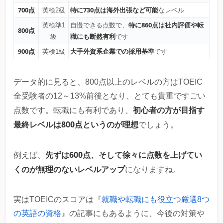
700点
特に730点は海外出張など可能
英検2級
なレベル
特に860点は社内評価や転
英検準1
自慢できる点数で、
800点
職にも断然有利
級
です
900点
大手外資系企業での採用基準
英検1級
です
データ的に見ると、800点以上のレベルの方はTOEIC
全受験者の12～13%前後となり、とても貴重ですごい
初心者の方が目指す
点数です。転職にも有利であり、
最終レベルは800点というのが理想
でしょう。
先ずは600点、そして徐々に点数を上げてい
例えば、
くのが無理のないレベルアップ
になりますね。
実はTOEICのスコアは『
就職や転職にも役立つ厳選8つ
の英語の資格
』の記事にもあるように、今後の対策や