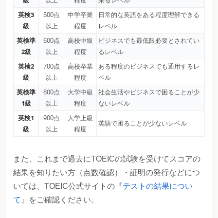
級
以上
程度
来るレベル
英検3
500点
中学卒業
日常的な英語をある程度理解できる
級
以上
程度
レベル
英検準
600点
高校中級
ビジネスでも最低限必要とされてい
2級
以上
程度
るレベル
英検2
700点
高校卒業
ある程度のビジネスでも通用するレ
級
以上
程度
ベル
英検準
800点
大学中級
社会生活やビジネスで困ることが少
1級
以上
程度
ないレベル
英検1
900点
大学上級
英語で困ることが少ないレベル
級
以上
程度
また、これまで過去にTOEICの試験を受けてスコアの
結果を知りたい方（点数確認）・証明の発行などにつ
いては、TOEIC公式サイトの『
テストの結果につい
て
』をご確認ください。