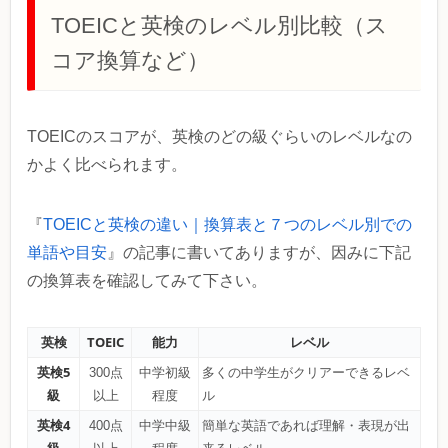
TOEICと英検のレベル別比較（ス
コア換算など）
TOEICのスコアが、英検のどの級ぐらいのレベルなの
かよく比べられます。
『
TOEICと英検の違い｜換算表と７つのレベル別での
単語や目安
』の記事に書いてありますが、因みに下記
の換算表を確認してみて下さい。
英検
TOEIC
能力
レベル
英検5
300点
中学初級
多くの中学生がクリアーできるレベ
級
以上
程度
ル
英検4
400点
中学中級
簡単な英語であれば理解・表現が出