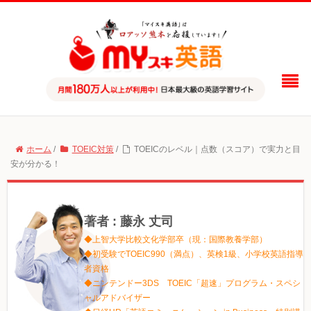
ホーム
/
TOEIC対策
/
TOEICのレベル｜点数（スコア）で実力と目
安が分かる！
著者 : 藤永 丈司
◆上智大学比較文化学部卒（現：国際教養学部）
◆初受験でTOEIC990（満点）、英検1級、小学校英語指導
者資格
◆ニンテンドー3DS TOEIC「超速」プログラム・スペシ
ャルアドバイザー