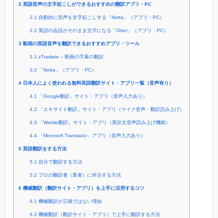
2
英語音声の文字起こしができるおすすめの翻訳アプリ・PC
2.1
自動的に音声を文字起こしする「Notta」（アプリ・PC）
2.2
英語の会話がそのまま文字になる「Otter」（アプリ・PC）
3
動画の英語音声を翻訳できるおすすめアプリ・ツール
3.1
zTraslate – 動画の字幕の翻訳
3.2
「Notta」（アプリ・PC）
4
日本人によく使われる無料英語翻訳サイト・アプリ一覧（音声有り）
4.1
「Google翻訳」サイト・アプリ（音声入力あり）
4.2
「エキサイト翻訳」サイト・アプリ（マイク音声・翻訳読み上げ）
4.3
「Weblio翻訳」サイト・アプリ（英訳文音声読み上げ機能）
4.4
「Microsoft Translator」アプリ（音声入力あり）
5
英語翻訳をする方法
5.1
自分で翻訳する方法
5.2
プロの翻訳者（業者）に外注する方法
6
機械翻訳（翻訳サイト・アプリ）を上手に活用するコツ
6.1
機械翻訳が正確ではない理由
6.2
機械翻訳（翻訳サイト・アプリ）で上手に翻訳する方法