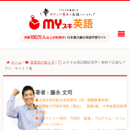
ホーム
/
英単語の覚え方
/
おすすめ英語翻訳音声｜無料で正確なア
プリ・サイト７選
著者 : 藤永 丈司
◆上智大学比較文化学部卒（現：国際教養学部）
◆初受験でTOEIC990（満点）、英検1級、小学校英語指導
者資格
◆ニンテンドー3DS TOEIC「超速」プログラム・スペシ
ャルアドバイザー