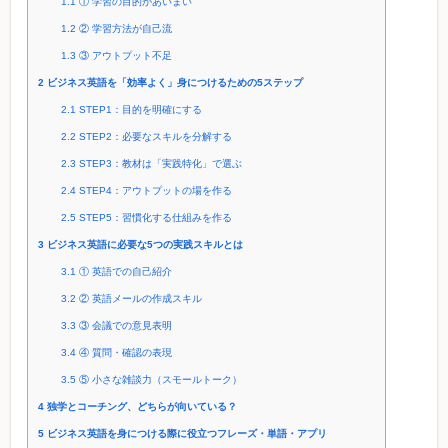
1.1
① 学習の目的があいまい
1.2
② 学習方法が自己流
1.3
③ アウトプット不足
2
ビジネス英語を「効率よく」身につけるための5ステップ
2.1
STEP1：目的を明確にする
2.2
STEP2：必要なスキルを分解する
2.3
STEP3：教材は「実践特化」で選ぶ
2.4
STEP4：アウトプットの場を作る
2.5
STEP5：習慣化する仕組みを作る
3
ビジネス英語に必要な5つの実践スキルとは
3.1
① 英語での自己紹介
3.2
② 英語メールの作成スキル
3.3
③ 会議での意見表明
3.4
④ 質問・確認の表現
3.5
⑤ 小さな雑談力（スモールトーク）
4
独学とコーチング、どちらが向いている？
5
ビジネス英語を身につける際に役立つフレーズ・単語・アプリ