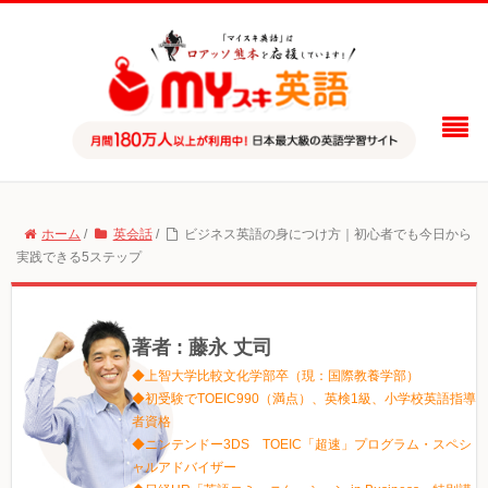
ホーム
/
英会話
/
ビジネス英語の身につけ方｜初心者でも今日から
実践できる5ステップ
著者 : 藤永 丈司
◆上智大学比較文化学部卒（現：国際教養学部）
◆初受験でTOEIC990（満点）、英検1級、小学校英語指導
者資格
◆ニンテンドー3DS TOEIC「超速」プログラム・スペシ
ャルアドバイザー