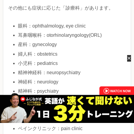
その他にも症状に応じた「診療科」があります。
眼科：ophthalmology, eye clinic
耳鼻咽喉科：otorhinolaryngology(ORL)
産科：gynecology
婦人科：obstetrics
×
小児科：pediatrics
精神神経科：neuropsychiatry
神経科：neurology
精神科：psychiatry
アレルギー科：allergy
リウマチ科：rheumatology
リハビリテーション科：rehabilitation
ペインクリニック：pain clinic