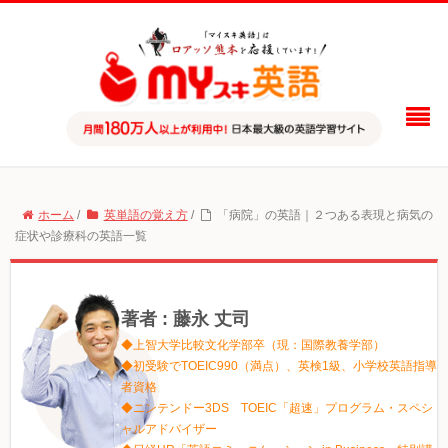
ホーム
/
英単語の覚え方
/
「病院」の英語｜２つある表現と病気の
症状や診療科の英語一覧
著者 : 藤永 丈司
◆上智大学比較文化学部卒（現：国際教養学部）
◆初受験でTOEIC990（満点）、英検1級、小学校英語指導
者資格
◆ニンテンドー3DS TOEIC「超速」プログラム・スペシ
ャルアドバイザー