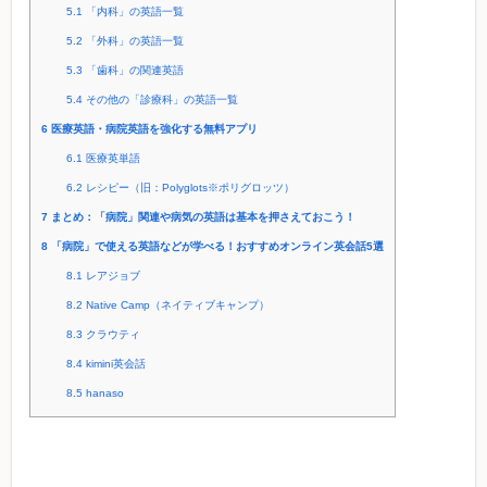
5.1
「内科」の英語一覧
5.2
「外科」の英語一覧
5.3
「歯科」の関連英語
5.4
その他の「診療科」の英語一覧
6
医療英語・病院英語を強化する無料アプリ
6.1
医療英単語
6.2
レシピー（旧：Polyglots※ポリグロッツ）
7
まとめ：「病院」関連や病気の英語は基本を押さえておこう！
8
「病院」で使える英語などが学べる！おすすめオンライン英会話5選
8.1
レアジョブ
8.2
Native Camp（ネイティブキャンプ）
8.3
クラウティ
8.4
kimini英会話
8.5
hanaso