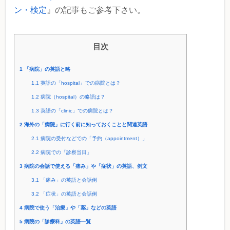
ン・検定
』の記事もご参考下さい。
目次
1
「病院」の英語と略
1.1
英語の「hospital」での病院とは？
1.2
病院（hospital）の略語は？
1.3
英語の「clinic」での病院とは？
2
海外の「病院」に行く前に知っておくことと関連英語
2.1
病院の受付などでの「予約（appointment）」
2.2
病院での「診察当日」
3
病院の会話で使える「痛み」や「症状」の英語、例文
3.1
「痛み」の英語と会話例
3.2
「症状」の英語と会話例
4
病院で使う「治療」や「薬」などの英語
5
病院の「診療科」の英語一覧