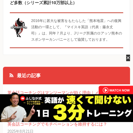
ど多数（シリーズ累計10万部以上）
2016年に甚大な被害をもたらした「熊本地震」への復興
活動の一環として、『マイスキ英語（代表：藤永丈
司）』は、同年７月より、Jリーグ所属のロアッソ熊本の
スポンサーカンパニーとして協賛しております。
×
最近の記事
英会話コーチングはマンツーマンが効く理由｜メリット・デメ
リット・選び方と活用術
2025年8月24日
英会話コーチングでモチベーションを維持するには？
2025年8月21日