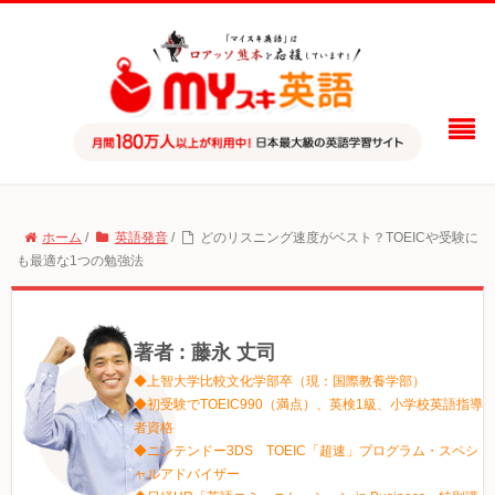
ホーム
/
英語発音
/
どのリスニング速度がベスト？TOEICや受験に
も最適な1つの勉強法
著者 : 藤永 丈司
◆上智大学比較文化学部卒（現：国際教養学部）
◆初受験でTOEIC990（満点）、英検1級、小学校英語指導
者資格
◆ニンテンドー3DS TOEIC「超速」プログラム・スペシ
ャルアドバイザー