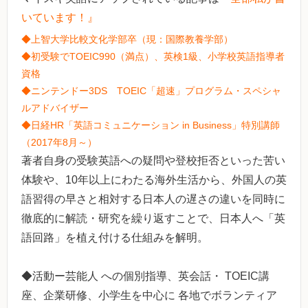
いています！』
◆上智大学比較文化学部卒（現：国際教養学部）
◆初受験でTOEIC990（満点）、英検1級、小学校英語指導者
資格
◆ニンテンドー3DS TOEIC「超速」プログラム・スペシャ
ルアドバイザー
◆日経HR「英語コミュニケーション in Business」特別講師
（2017年8月～）
著者自身の受験英語への疑問や登校拒否といった苦い
体験や、10年以上にわたる海外生活から、外国人の英
語習得の早さと相対する日本人の遅さの違いを同時に
徹底的に解読・研究を繰り返すことで、日本人へ「英
語回路」を植え付ける仕組みを解明。
◆活動ー芸能人 への個別指導、英会話・ TOEIC講
座、企業研修、小学生を中心に 各地でボランティア