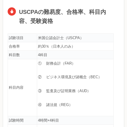
USCPAの難易度、合格率、科目内
容、受験資格
試験項目
米国公認会計士（USCPA）
合格率
約30％（日本人のみ）
科目数
4科目
① 財務会計（FAR）
② ビジネス環境及び諸概念（BEC）
科目内容
③ 監査及び証明業務（AUD）
④ 諸法規（REG）
試験時間
4時間×4科目