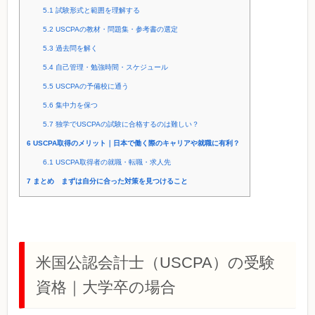
5.1
試験形式と範囲を理解する
5.2
USCPAの教材・問題集・参考書の選定
5.3
過去問を解く
5.4
自己管理・勉強時間・スケジュール
5.5
USCPAの予備校に通う
5.6
集中力を保つ
5.7
独学でUSCPAの試験に合格するのは難しい？
6
USCPA取得のメリット｜日本で働く際のキャリアや就職に有利？
6.1
USCPA取得者の就職・転職・求人先
7
まとめ まずは自分に合った対策を見つけること
米国公認会計士（USCPA）の受験
資格｜大学卒の場合