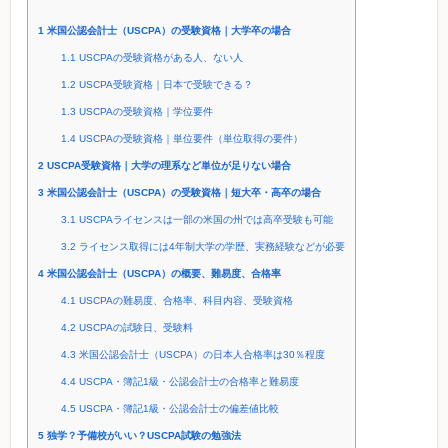
1
米国公認会計士（USCPA）の受験資格｜大学卒の場合
1.1
USCPAの受験資格がある人、ない人
1.2
USCPA受験資格｜日本で受験できる？
1.3
USCPAの受験資格｜学位要件
1.4
USCPAの受験資格｜単位要件（単位取得の要件）
2
USCPA受験資格｜大学の理系など単位が足りない場合
3
米国公認会計士（USCPA）の受験資格｜短大卒・高卒の場合
3.1
USCPAライセンスは一部の米国の州では高卒受験も可能
3.2
ライセンス取得には4年制大学の学歴、実務経験などが必要
4
米国公認会計士（USCPA）の概要、難易度、合格率
4.1
USCPAの難易度、合格率、科目内容、受験資格
4.2
USCPAの試験日、受験料
4.3
米国公認会計士（USCPA）の日本人合格率は30％程度
4.4
USCPA・簿記1級・公認会計士の合格率と難易度
4.5
USCPA・簿記1級・公認会計士の偏差値比較
5
独学？予備校がいい？USCPA試験の勉強法