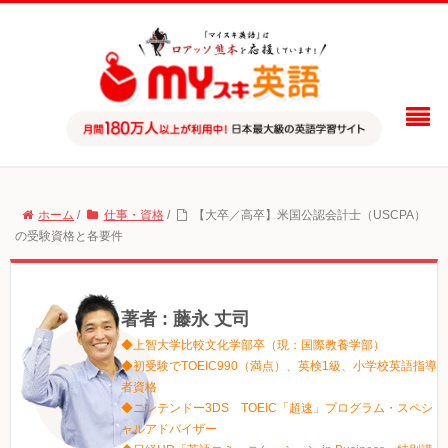
ホーム
/
仕事・資格
/
【大卒／高卒】米国公認会計士（USCPA）
の受験資格と各要件
著者 : 藤永 丈司
◆上智大学比較文化学部卒（現：国際教養学部）
◆初受験でTOEIC990（満点）、英検1級、小学校英語指導
者資格
◆ニンテンドー3DS TOEIC「超速」プログラム・スペシ
ャルアドバイザー