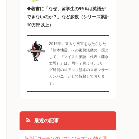
◆著書に「なぜ、留学生の99％は英語が
できないのか？」など多数（シリーズ累計
10万部以上）
2016年に甚大な被害をもたらした
「熊本地震」への復興活動の一環と
して、『マイスキ英語（代表：藤永
丈司）』は、同年７月より、Jリー
グ所属のロアッソ熊本のスポンサー
カンパニーとして協賛しておりま
す。
最近の記事
英会話コーチングはマンツーマンが効く理