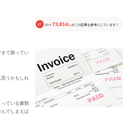
73,814
のべ
人
がこの記事を参考にしています！
できて困ってい
に思うかもしれ
まっている書類
学んでしまえば