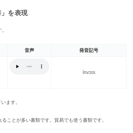
求書」を表現
す。
音声
発音記号
ínvɔɪs
ています。
使われることが多い書類です。貿易でも使う書類です。