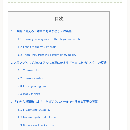
目次
1
一般的に使える「本当にありがとう」の英語
1.1
Thank you very much./Thank you so much.
1.2
I can’t thank you enough.
1.3
Thank you from the bottom of my heart.
2
スラングとしてカジュアルに友達に使える「本当にありがとう」の英語
2.1
Thanks a lot.
2.2
Thanks a million.
2.3
I owe you big time.
2.4
Many thanks.
3
「心から感謝致します」とビジネスメールでも使える丁寧な英語
3.1
I really appreciate it.
3.2
I’m deeply thankful for ～.
3.3
My sincere thanks to ～.