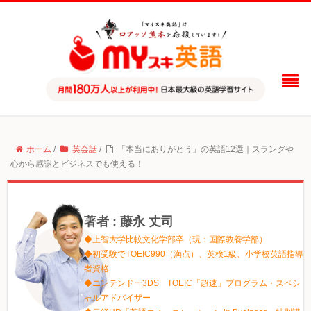
ホーム
/
英会話
/
「本当にありがとう」の英語12選｜スラングや
心から感謝とビジネスでも使える！
著者 : 藤永 丈司
◆上智大学比較文化学部卒（現：国際教養学部）
◆初受験でTOEIC990（満点）、英検1級、小学校英語指導
者資格
◆ニンテンドー3DS TOEIC「超速」プログラム・スペシ
ャルアドバイザー