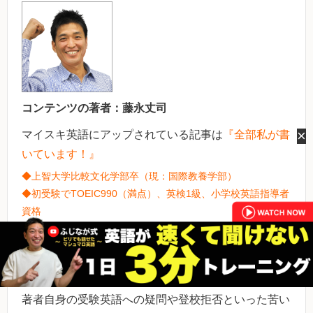
コンテンツの著者：
藤永丈司
×
マイスキ英語にアップされている記事は
『全部私が書
いています！』
◆上智大学比較文化学部卒（現：国際教養学部）
◆初受験でTOEIC990（満点）、英検1級、小学校英語指導者
資格
◆ニンテンドー3DS TOEIC「超速」プログラム・スペシャ
ルアドバイザー
◆日経HR「英語コミュニケーション in Business」特別講師
（2017年8月～）
著者自身の受験英語への疑問や登校拒否といった苦い