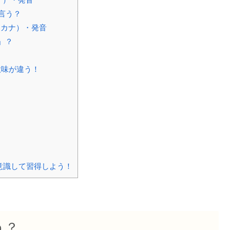
言う？
タカナ）・発音
」？
意味が違う！
意識して習得しよう！
う？