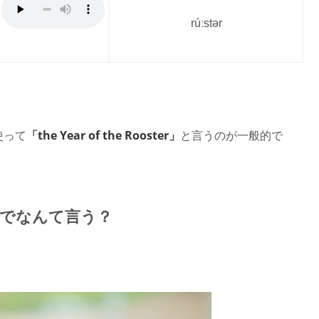
rúːstər
「the Year of the Rooster」
使って
と言うのが一般的で
語でなんて言う？