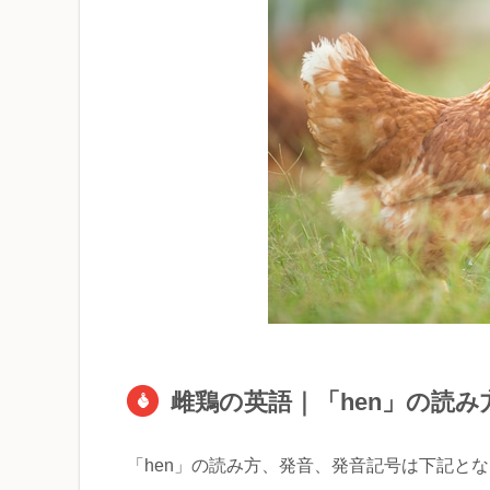
雌鶏の英語｜「hen」の読
「hen」の読み方、発音、発音記号は下記と