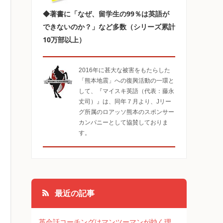
◆著書に「なぜ、留学生の99％は英語が
できないのか？」など多数（シリーズ累計
10万部以上）
2016年に甚大な被害をもたらした
「熊本地震」への復興活動の一環と
して、『マイスキ英語（代表：藤永
丈司）』は、同年７月より、Jリー
グ所属のロアッソ熊本のスポンサー
カンパニーとして協賛しておりま
す。
最近の記事
英会話コーチングはマンツーマンが効く理