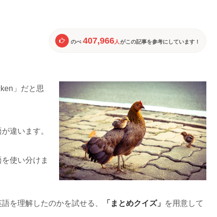
407,966
のべ
人
がこの記事を参考にしています！
cken」だと思
語が違います。
語を使い分けま
「まとめクイズ」
英語を理解したのかを試せる、
を用意して
！