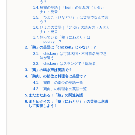
う？
雌鶏の英語｜「hen」の読み方（カタカ
ナ）・発音
「ひよこ（ひなどり）」は英語でなんて言
う？
ひよこの英語｜「chick」の読み方（カタカ
ナ）・発音
飼っている「鶏（にわとり）は
「poultry」？
「鶏」の英語は「chicken」じゃない！？
「chicken」は可算名詞・不可算名詞で意
味が違う！
「chicken」はスラングで「臆病者」
「鶏」の鳴き声は英語で？
「鶏肉」の部位と料理名は英語で？
「鶏肉」の部位の英語一覧
「鶏肉」の料理名の英語一覧
まだまだある！「鶏」の関連英語
まとめクイズ：「鶏（にわとり）」の英語は意識
して習得しよう！