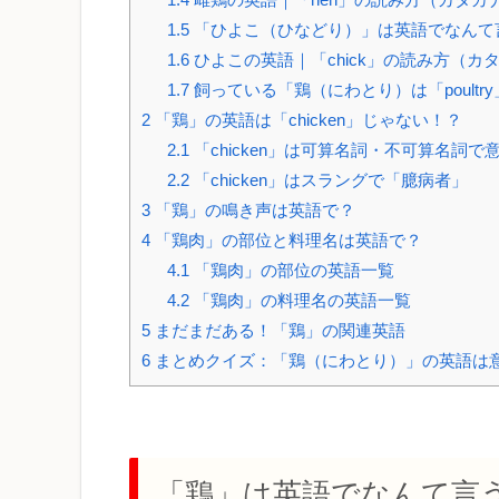
1.5
「ひよこ（ひなどり）」は英語でなんて
1.6
ひよこの英語｜「chick」の読み方（カ
1.7
飼っている「鶏（にわとり）は「poultry
2
「鶏」の英語は「chicken」じゃない！？
2.1
「chicken」は可算名詞・不可算名詞で
2.2
「chicken」はスラングで「臆病者」
3
「鶏」の鳴き声は英語で？
4
「鶏肉」の部位と料理名は英語で？
4.1
「鶏肉」の部位の英語一覧
4.2
「鶏肉」の料理名の英語一覧
5
まだまだある！「鶏」の関連英語
6
まとめクイズ：「鶏（にわとり）」の英語は
「鶏」は英語でなんて言