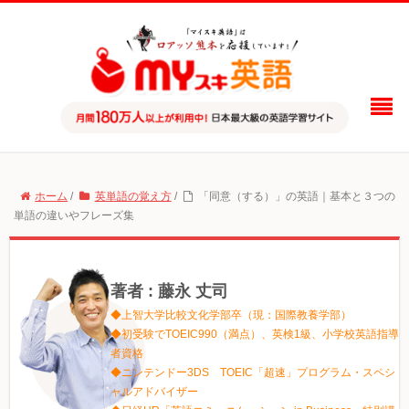
ホーム
/
英単語の覚え方
/
「同意（する）」の英語｜基本と３つの
単語の違いやフレーズ集
著者 : 藤永 丈司
◆上智大学比較文化学部卒（現：国際教養学部）
◆初受験でTOEIC990（満点）、英検1級、小学校英語指導
者資格
◆ニンテンドー3DS TOEIC「超速」プログラム・スペシ
ャルアドバイザー