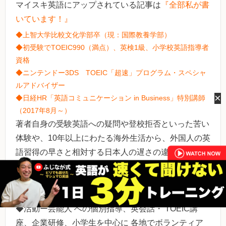
マイスキ英語にアップされている記事は
『全部私が書
いています！』
◆上智大学比較文化学部卒（現：国際教養学部）
◆初受験でTOEIC990（満点）、英検1級、小学校英語指導者
資格
◆ニンテンドー3DS TOEIC「超速」プログラム・スペシャ
ルアドバイザー
×
◆日経HR「英語コミュニケーション in Business」特別講師
（2017年8月～）
著者自身の受験英語への疑問や登校拒否といった苦い
体験や、10年以上にわたる海外生活から、外国人の英
語習得の早さと相対する日本人の遅さの違いを同時に
徹底的に解読・研究を繰り返すことで、日本人へ「英
語回路」を植え付ける仕組みを解明。
◆活動ー芸能人 への個別指導、英会話・ TOEIC講
座、企業研修、小学生を中心に 各地でボランティア