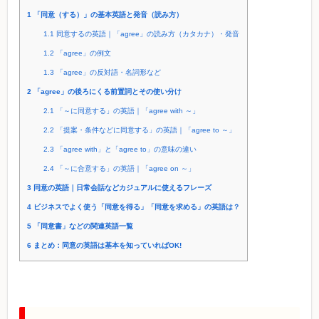
1
「同意（する）」の基本英語と発音（読み方）
1.1
同意するの英語｜「agree」の読み方（カタカナ）・発音
1.2
「agree」の例文
1.3
「agree」の反対語・名詞形など
2
「agree」の後ろにくる前置詞とその使い分け
2.1
「～に同意する」の英語｜「agree with ～」
2.2
「提案・条件などに同意する」の英語｜「agree to ～」
2.3
「agree with」と「agree to」の意味の違い
2.4
「～に合意する」の英語｜「agree on ～」
3
同意の英語｜日常会話などカジュアルに使えるフレーズ
4
ビジネスでよく使う「同意を得る」「同意を求める」の英語は？
5
「同意書」などの関連英語一覧
6
まとめ：同意の英語は基本を知っていればOK!