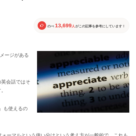
13,699
のべ
人
がこの記事を参考にしています！
うイメージがある
の英会話ではそ
す。
k」も使えるの
te」はフォーマルという使い分けという考え方が一般的で、これも