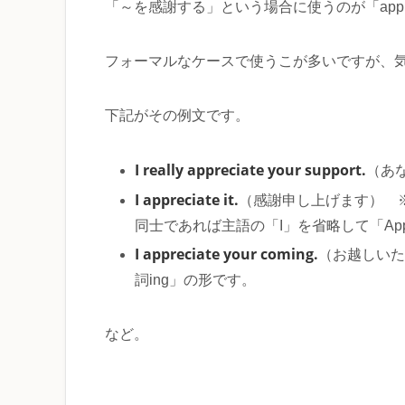
「～を感謝する」という場合に使うのが「appre
フォーマルなケースで使うこが多いですが、
下記がその例文です。
I really appreciate your support.
（あ
I appreciate it.
（感謝申し上げます） 
同士であれば主語の「I」を省略して「Appre
I appreciate your coming.
（お越しいただ
詞ing」の形です。
など。