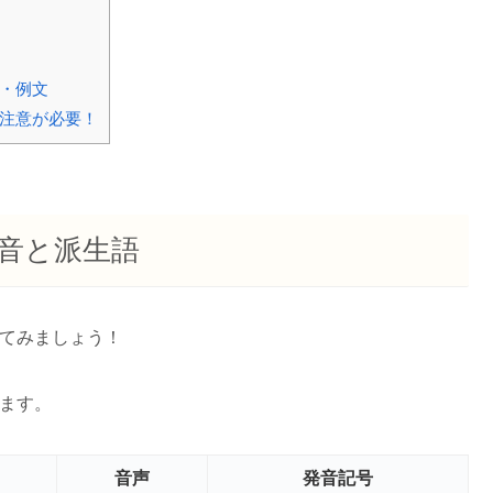
方・例文
方に注意が必要！
い発音と派生語
ら見てみましょう！
ります。
音声
発音記号