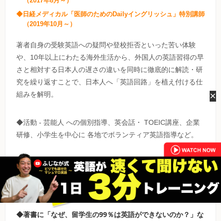
（2017年8月～）
◆日経メディカル「医師のためのDailyイングリッシュ」特別講師
（2019年10月～）
著者自身の受験英語への疑問や登校拒否といった苦い体験
や、10年以上にわたる海外生活から、外国人の英語習得の早
さと相対する日本人の遅さの違いを同時に徹底的に解読・研
究を繰り返すことで、日本人へ「英語回路」を植え付ける仕
×
組みを解明。
◆活動 - 芸能人 への個別指導、英会話・ TOEIC講座、企業
研修、小学生を中心に 各地でボランティア英語指導など。
◆著書に「なぜ、留学生の99％は英語ができないのか？」な