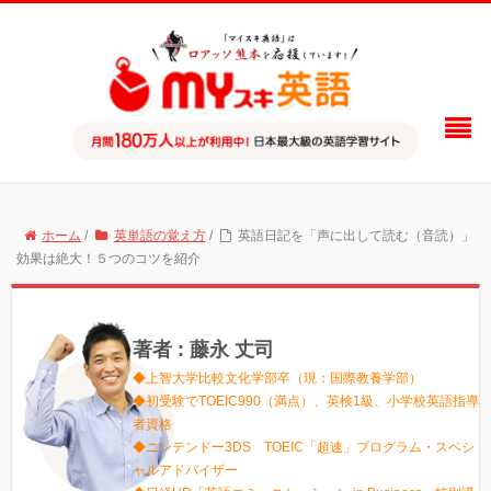
ホーム
/
英単語の覚え方
/
英語日記を「声に出して読む（音読）」
効果は絶大！５つのコツを紹介
著者 : 藤永 丈司
◆上智大学比較文化学部卒（現：国際教養学部）
◆初受験でTOEIC990（満点）、英検1級、小学校英語指導
者資格
◆ニンテンドー3DS TOEIC「超速」プログラム・スペシ
ャルアドバイザー