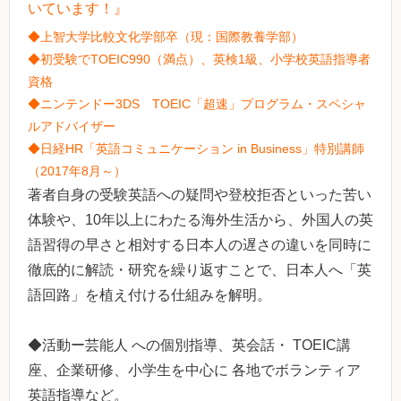
いています！』
◆上智大学比較文化学部卒（現：国際教養学部）
◆初受験でTOEIC990（満点）、英検1級、小学校英語指導者
資格
◆ニンテンドー3DS TOEIC「超速」プログラム・スペシャ
ルアドバイザー
◆日経HR「英語コミュニケーション in Business」特別講師
（2017年8月～）
著者自身の受験英語への疑問や登校拒否といった苦い
体験や、10年以上にわたる海外生活から、外国人の英
語習得の早さと相対する日本人の遅さの違いを同時に
徹底的に解読・研究を繰り返すことで、日本人へ「英
語回路」を植え付ける仕組みを解明。
◆活動ー芸能人 への個別指導、英会話・ TOEIC講
座、企業研修、小学生を中心に 各地でボランティア
英語指導など。