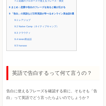
7.1
結婚のプロポーズで使えるフレーズ・例文
8
まとめ：恋愛や告白のフレーズを知ると幅が広がる
9
「告白」の英語など日常英語が学べるオンライン英会話5選
9.1
レアジョブ
9.2
Native Camp（ネイティブキャンプ）
9.3
クラウティ
9.4
kimini英会話
9.5
hanaso
英語で告白するって何て言うの？
告白に使えるフレーズを確認する前に、そもそも「告
白」って英語でどう言ったらよいのでしょうか？