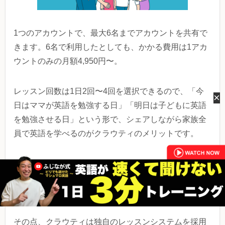
1つのアカウントで、最大6名までアカウントを共有で
きます。6名で利用したとしても、かかる費用は1アカ
ウントのみの月額4,950円〜。
レッスン回数は1日2回〜4回を選択できるので、「今
×
日はママが英語を勉強する日」「明日は子どもに英語
を勉強させる日」という形で、シェアしながら家族全
員で英語を学べるのがクラウティのメリットです。
通常のオンライン英会話は「Zoom」や「Skype」とい
った外部アプリを使ってレッスンを行いますが、設定
をしたことがない人にとっては難易度が高いもの。
その点、クラウティは独自のレッスンシステムを採用