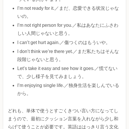
I’m not ready for it.／まだ、恋愛できる状況じゃな
いの。
I’m not right person for you.／私はあなたにふさわ
しい人間じゃないと思う。
I can’t get hurt again.／傷つくのはもういや。
I don’t think we’re there yet.／まだ私たちはそんな
段階じゃないと思う。
Let’s take it easy and see how it goes.／慌てない
で、少し様子を見てみましょう。
I’m enjoying single life.／独身生活を楽しんでいる
から。
どれも、単体で使うとすごくきつい言い方になってし
まうので、最初にクッション言葉を入れながら少し和
らげて使うことが必要です。英語ははっきり言う文化