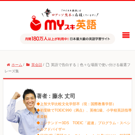
ホーム
/
英会話
/
英語で告白する｜色々な場面で使い分ける厳選フ
レーズ集
著者 : 藤永 丈司
◆上智大学比較文化学部卒（現：国際教養学部）
◆初受験でTOEIC990（満点）、英検1級、小学校英語指導
者資格
◆ニンテンドー3DS TOEIC「超速」プログラム・スペシ
ャルアドバイザー